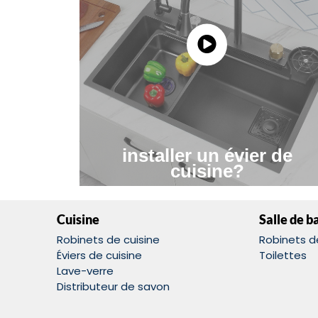
installer un évier de
cuisine?
Cuisine
Salle de b
Robinets de cuisine
Robinets de
Éviers de cuisine
Toilettes
Lave-verre
Distributeur de savon