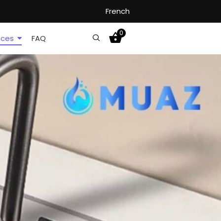
French
0
èces
FAQ