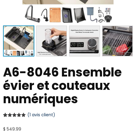
A6-8046 Ensemble
évier et couteaux
numériques
(
1
avis client)
Noté
1
5.00
sur 5
$
549.99
basé sur
notation